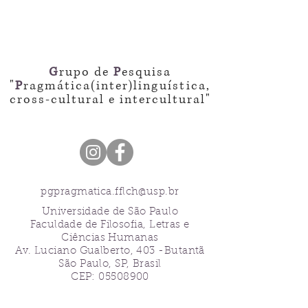
G
rupo de
P
esquisa
"
P
ragmática(inter)
linguística
,
cross-cultural e intercultural"
pgpragmatica.fflch@usp.br
Universidade de São Paulo
Faculdade de Filosofia, Letras e
Ciências Humanas
Av. Luciano Gualberto, 403 -Butantã
São Paulo, SP, Brasil
CEP: 05508900